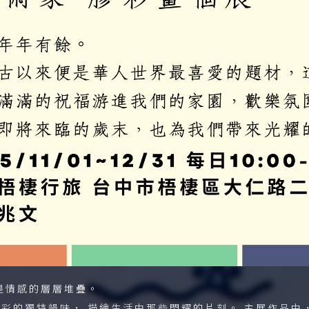
是情感的層層堆疊。
彩的獨特韻味， 描繪生活中那些閃耀的片刻。 主展作品中