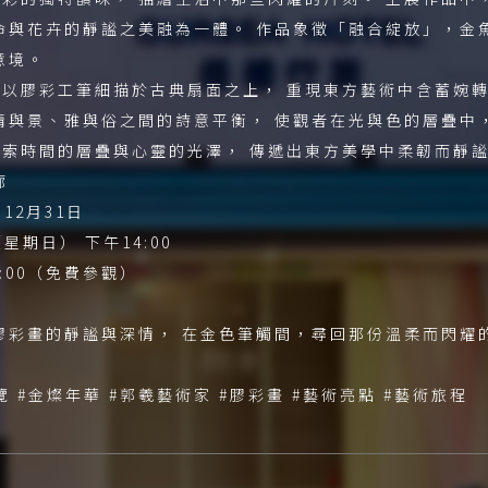
命與花卉的靜謐之美融為一體。 作品象徵「融合綻放」，金
意境。
以膠彩工筆細描於古典扇面之上， 重現東方藝術中含蓄婉轉
情與景、雅與俗之間的詩意平衡， 使觀者在光與色的層疊中
索時間的層疊與心靈的光澤， 傳遞出東方美學中柔韌而靜
廊
12月31日
（星期日） 下午14:00
8:00（免費參觀）
膠彩畫的靜謐與深情， 在金色筆觸間，尋回那份溫柔而閃耀
覽 #金燦年華 #郭羲藝術家 #膠彩畫 #藝術亮點 #藝術旅程