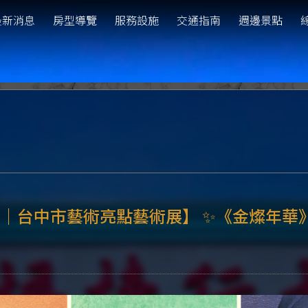
最新消息
房型導覽
服務設施
交通指南
週邊景點
12月｜台中市藝術亮點藝術展】 ✨《金燦年華