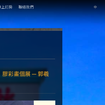
線上訂房
聯絡我們
》膠彩畫個展 — 郭羲