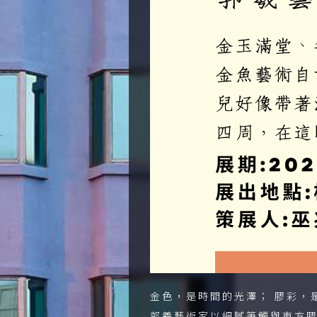
金色，是時間的光澤； 膠彩，
郭羲藝術家以細膩筆觸與東方膠