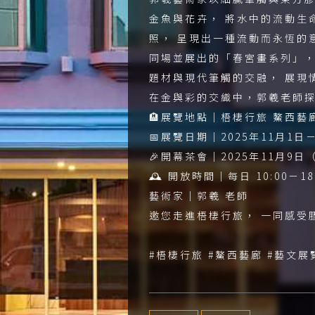
金魚與花卉， 將水中的流動生
照， 呈現出一種流動而永恆的
同場並展出的「春宮畫系列」，
題材與現代筆觸的交融， 展現
在金與彩的交織中，郭羲老師探
🏨展覽地點｜梧棲行旅 鰲西藝
📅展覽日期｜2025年11月1日－
🎉開幕茶會｜2025年11月9日
🕰 開放時間｜每日 10:00－1
藝術家｜郭羲 老師
邀您走進梧棲行旅， 一同感受
#梧棲行旅 #鰲西藝廊 #藝文展