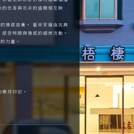
魚的悠游與花朵的盛開相互映
的情感語彙。 藝術家藉由古典
，感受時間與情感的細微流動。
謐的力量。
的歲月印記。