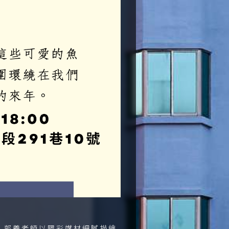
，郭羲老師以膠彩媒材細膩描繪