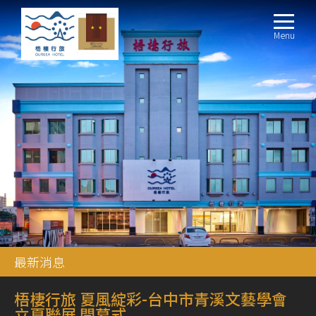
Menu
最新消息
梧棲行旅 夏風綻彩-台中市青溪文藝學會
立夏聯展 開幕式