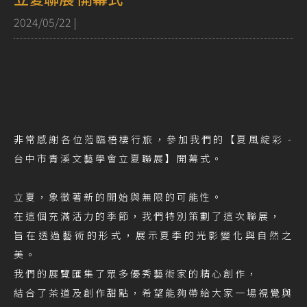
2024/05/22
|
非常感謝各位蒞臨梧棲行旅，參加我們的【夏風綻彩 -
台中市青溪文藝學會立夏聯展】開幕式。
立夏，象徵著新的開始與無限的可能性。
在這個充滿活力的季節，我們特別策劃了這次聯展，
旨在透過藝術的形式，展示夏季的光影變化與自然之
美。
我們的展覽匯集了眾多優秀藝術家的精心創作，
結合了茶道及創作甜點，希望能夠帶給大家一場視覺與