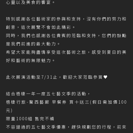
心靈以及美食的饗宴。
特別感謝各位藝術家的參與和支持，沒有你們的努力和
創意，這次展覽不會如此精彩。
同時，我們也感謝各位貴賓的蒞臨和支持，您們的鼓勵
是我們前進的最大動力。
希望大家能夠盡情享受這次藝術之旅，感受到夏日的美
好和藝術的無限魅力。
此次展演活動至7/31止，歡迎大家蒞臨參賞♥
結合梧棲一年一度五七藝文季的活動，
梧棲行旅-鰲西藝廊 早餐券 買十送三(假日需加價100
元)
限量1000組 售完不補
不容錯過的五七藝文季優惠，趕快規劃您的行程，前來