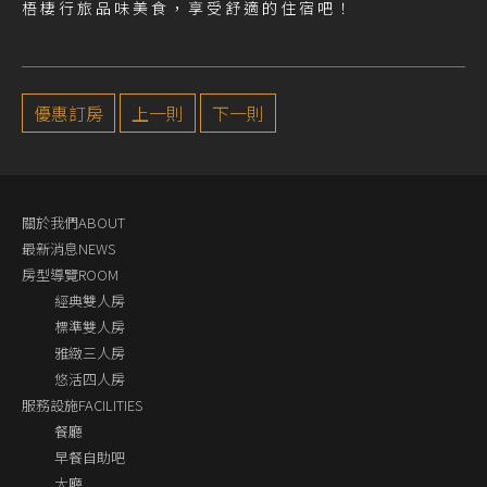
梧棲行旅品味美食，享受舒適的住宿吧！
優惠訂房
上一則
下一則
關於我們ABOUT
最新消息NEWS
房型導覽ROOM
經典雙人房
標準雙人房
雅緻三人房
悠活四人房
服務設施FACILITIES
餐廳
早餐自助吧
大廳