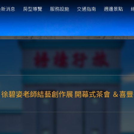
最新消息
房型導覽
服務設施
交通指南
週邊景點
徐碧姿老師結藝創作展 開幕式茶會 ＆喜豐香