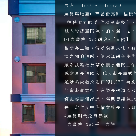
展期114/3/1-114/4/30
展覽場地臺中市藝術亮點-梧棲
#徐碧姿老師 創作膠彩畫多年
融入彩膠畫的噴、拍、灑、貼
￼ 喜豐香1985餅席-【交陪
梧棲為主題。傳承漢餅文化，藉
情之間的溫暖，傳承漢餅美學
感謝扶輪社友茶寮慢水老闆王
感謝區長溫國宏 代表市長盧秀
邀請熱愛藝文創作的民眾千萬
與會來賓眾多，有議長張清照
務處秘書何品廉、楊典忠議員
長、宏仁女中許耀文校長、市
#展覽期間免費參觀
#喜豐香1985手工喜餅