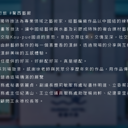
行旅 #鰲西藝廊
，獨特技法為專業領域之藝術家，結藝編織作品以中國結的線
、畫等技法，讓中國結藝術與水墨及彩膠成特殊的複合媒材藝
】，交陪Kau-pue國語的意思，意旨交際往來，交情至深，
由餅藝師製作的每一個喜豐香的漢餅，透過現場的分享與互動
與漢餅美味的五感體驗。
佑任提供的好茶，好餅配好茶，真是絕配。
燕到場致意，感謝徐老師與民眾分享歷年來的作品，用作品
別錯過這場精湛的展覽
服務處秘書張麗貞，副議長顏莉敏服務處秘書林明道、立委蔡
服務處主任紀清山、王立任議員服務處助理楊尚軒、紀建豪里
政顧問王永祿校長等。