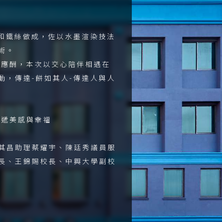
和鐵絲做成，佐以水墨渲染技法
術。
社交應酬，本次以交心陪伴相遇在
，傳達-餅如其人-傳達人與人
傳遞美感與幸福
其昌助理蔡耀宇、陳廷秀議員服
長、王錦賜校長、中興大學副校