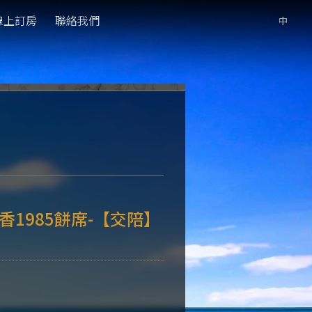
線上訂房
聯絡我們
1985餅席-【交陪】